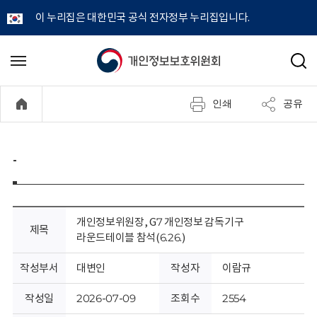
이 누리집은 대한민국 공식 전자정부 누리집입니다.
개
메
검
뉴
색
인
열
인쇄
공유
기
정
보
-
보
호
개인정보위원장, G7 개인정보 감독기구
제목
라운드테이블 참석(6.26.)
위
작성부서
대변인
작성자
이람규
원
작성일
2026-07-09
조회수
2554