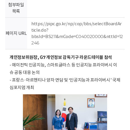
회
첨부파일
목록
https://pipc.go.kr/np/cop/bbs/selectBoardAr
ticle.do?
페이지 URL
bbsId=BS211&mCode=C040020000&nttId=12
246
개인정보위원장, G7 개인정보 감독기구 라운드테이블 참석
- 에이전틱 인공지능, 스마트글라스 등 인공지능 프라이버시 이
슈 공동 대응 논의
- 프랑스·아르헨티나 양자 면담 및 ‘인공지능과 프라이버시’ 국제
심포지엄 개최