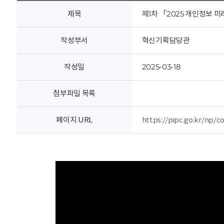
회
제목
제1차 「2025 개인정보 미래포
작성부서
혁신기획담당관
작성일
2025-03-18
첨부파일 목록
페이지 URL
https://pipc.go.kr/np