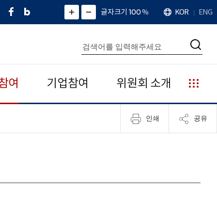
페
네
X
확
글자크기 100
%
KOR
ENG
언
화
화
이
이
(
대
어
면
면
스
버
트
수
확
축
북
블
위
대
통
소
치
검
로
터
합
색
그
)
검
색
참여
기업참여
위원회 소개
누
리
집
인쇄
공유
안
내