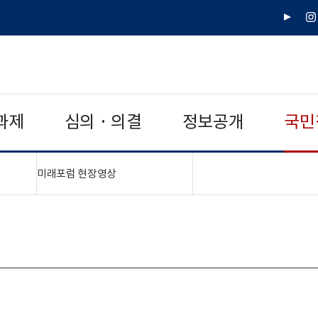
유
인
튜
스
브
타
그
램
과제
심의 · 의결
정보공개
국민
치기"
"접기,펼치기"
미래포럼 현장영상