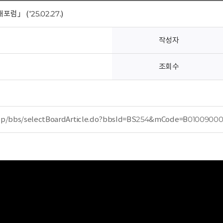
럼」 ('25.02.27.)
작성자
조회수
/cop/bbs/selectBoardArticle.do?bbsId=BS254&mCode=B0100900