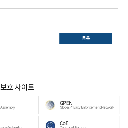
등록
보호 사이트
GPEN
y Assembly
Global Privacy Enforcement Network
CoE
ivacy Authorities
Council of Europe