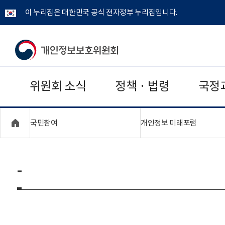
이 누리집은 대한민국 공식 전자정부 누리집입니다.
개
인
위원회 소식
정책 · 법령
국정
정
보
"접기,펼치기"
"접기,펼
국민참여
개인정보 미래포럼
보
호
-
위
원