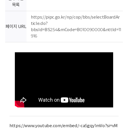
회
목록
https://pipc.go.kr/np/cop/bbs/selectBoardAr
ticle.do?
페이지 URL
bbsId=BS254&mCode=B010090000&nttId=11
916
https://www.youtube.com/embed/-ca5gqy1mVo?si=vM