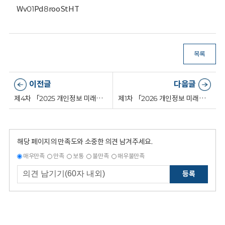
Wv01Pd8rooStHT
목록
이전글
다음글
제4차 「2025 개인정보 미래포럼」 ('25.8.20.)
제1차 「2026 개인정보 미래포럼」 ('26.3.19.)
해당 페이지의 만족도와 소중한 의견 남겨주세요.
매우만족
만족
보통
불만족
매우불만족
등록