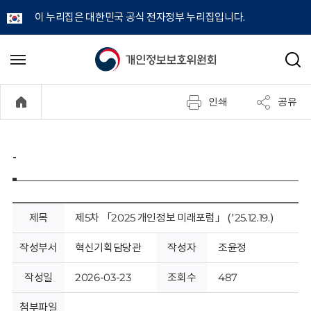
이 누리집은 대한민국 공식 전자정부 누리집입니다.
개
메
검
뉴
색
인
열
인쇄
공유
기
정
보
-
보
호
제목
제5차 「2025 개인정보 미래포럼」 ('25.12.19.)
위
작성부서
혁신기획담당관
작성자
조윤정
원
작성일
2026-03-23
조회수
487
첨부파일