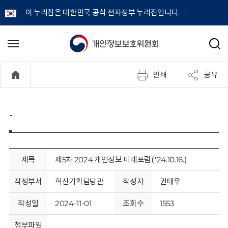
이 누리집은 대한민국 공식 전자정부 누리집입니다.
개
메
검
뉴
색
인
열
인쇄
공유
기
정
보
-
보
호
제목
제5차 2024 개인정보 미래포럼('24.10.16.)
위
작성부서
혁신기획담당관
작성자
권태우
원
작성일
2024-11-01
조회수
1553
첨부파일