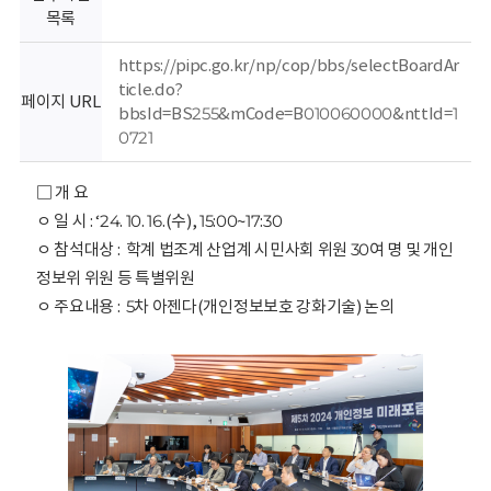
회
목록
https://pipc.go.kr/np/cop/bbs/selectBoardAr
ticle.do?
페이지 URL
bbsId=BS255&mCode=B010060000&nttId=1
0721
□ 개 요
ㅇ 일 시 : ‘24. 10. 16.(수), 15:00~17:30
ㅇ 참석대상 :
학계 법조계 산업계 시민사회 위원 30여 명 및 개인
정보위 위원 등 특별위원
ㅇ 주요내용 : 5차 아젠다(개인정보보호 강화기술) 논의