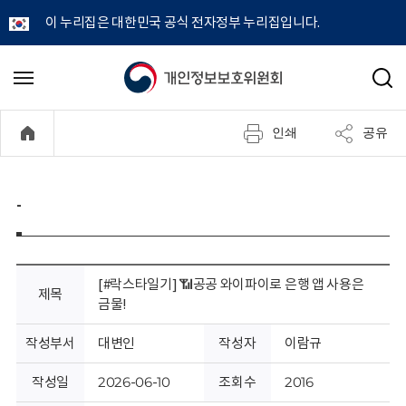
이 누리집은 대한민국 공식 전자정부 누리집입니다.
개
메
검
뉴
색
인
열
인쇄
공유
기
정
보
-
보
호
[#락스타일기] 📶공공 와이파이로 은행 앱 사용은
제목
금물!
위
작성부서
대변인
작성자
이람규
원
작성일
2026-06-10
조회수
2016