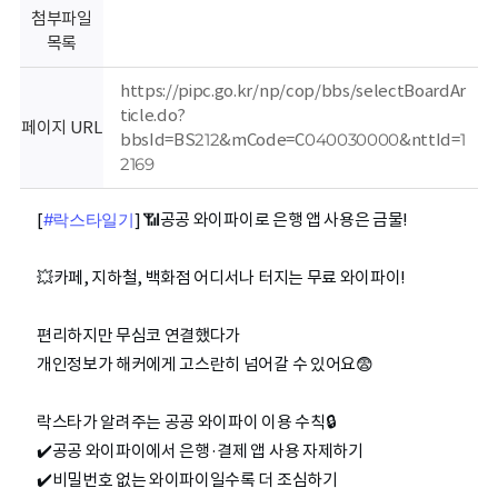
회
첨부파일
목록
https://pipc.go.kr/np/cop/bbs/selectBoardAr
ticle.do?
페이지 URL
bbsId=BS212&mCode=C040030000&nttId=1
2169
[
#락스타일기
] 📶공공 와이파이로 은행 앱 사용은 금물!
💥카페, 지하철, 백화점 어디서나 터지는 무료 와이파이!
편리하지만 무심코 연결했다가
개인정보가 해커에게 고스란히 넘어갈 수 있어요😨
락스타가 알려주는 공공 와이파이 이용 수칙🔒
✔️공공 와이파이에서 은행·결제 앱 사용 자제하기
✔️비밀번호 없는 와이파이일수록 더 조심하기