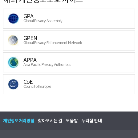
GPA
Global Privacy Assembly
GPEN
Global Privacy Enforcement Network
APPA
Asia Pacific Privacy Authorities
CoE
Council of Europe
개인정보처리방침
찾아오시는 길
도움말
누리집 안내