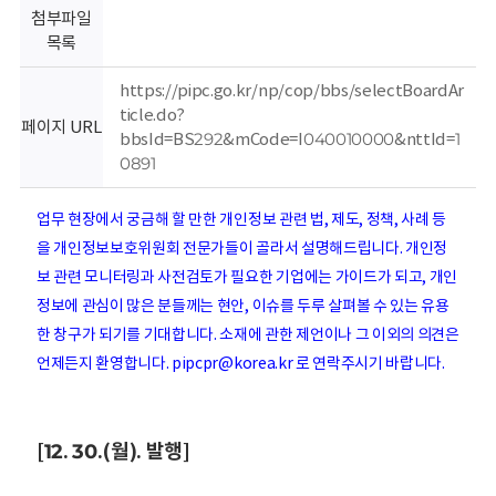
회
첨부파일
목록
https://pipc.go.kr/np/cop/bbs/selectBoardAr
ticle.do?
페이지 URL
bbsId=BS292&mCode=I040010000&nttId=1
0891
업무 현장에서 궁금해 할 만한 개인정보 관련 법, 제도, 정책, 사례 등
을 개인정보보호위원회 전문가들이 골라서 설명해드립니다. 개인정
보 관련 모니터링과 사전검토가 필요한 기업에는 가이드가 되고, 개인
정보에 관심이 많은 분들께는 현안, 이슈를 두루 살펴볼 수 있는 유용
한 창구가 되기를 기대합니다. 소재에 관한 제언이나 그 이외의 의견은
언제든지 환영합니다. pipcpr@korea.kr 로 연락주시기 바랍니다.
[12. 30.(월). 발행]