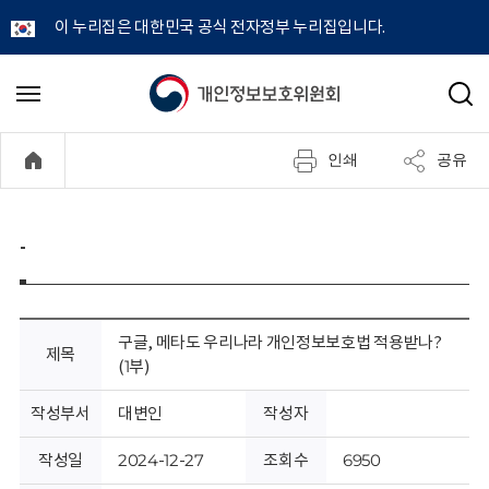
이 누리집은 대한민국 공식 전자정부 누리집입니다.
개
메
검
뉴
색
인
열
인쇄
공유
기
정
보
-
보
호
구글, 메타도 우리나라 개인정보보호법 적용받나?
제목
(1부)
위
작성부서
대변인
작성자
원
작성일
2024-12-27
조회수
6950