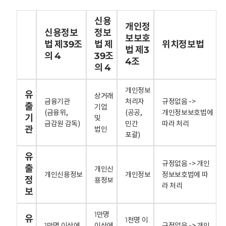
신용
개인정
신용정보
정보
보보호
법 제39조
법 제
위치정보법
법 제3
의 4
39조
4조
의 4
개인정보
유
상거래
금융기관
처리자
규정없음 ->
출
기업
(금융위,
(공공,
개인정보보호법에
기
및
금감원 감독)
민간
따라 처리
관
법인
포괄)
유
규정없음 -> 개인
출
개인신
개인신용정보
개인정보
정보보호법에 따
정
용정보
라 처리
보
1만명
유
1천명 이
1만명 이상에
이상에
규정없음 -> 개인