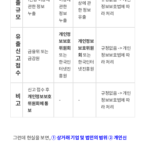
출
상에 관
관한 정보
관한
정보보호법에 따
규
한 정보
누출
정보
라 처리
모
유출
누출
개인정
유
보보호
개인정보
출
위원회
보호위원
규정없음 -> 개인
신
금융위 또는
또는
회
또는
정보보호법에 따
고
금감원
한국인
한국인터
라 처리
접
터넷진
넷진흥원
수
흥원
신고 접수 후
규정없음 -> 개인
비
개인정보보호
-
-
정보보호법에 따
고
위원회에 통
라 처리
보
그런데 현실을 보면,
①
상거래 기업 및 법인의 범위
② 개인신