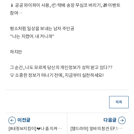
📱 공공 와이파이 사용, 📦 택배 송장 무심코 버리기, 🎁 이벤트
참여…
평소처럼 일상을 보내는 남자 주인공
"나는 지켰어. 내 거니까"
하지만
그 순간, 나도 모르게 당신의 개인정보가 상처 받고 있다??
💡 소중한 정보가 떠나기 전에, 지금부터 실천하세요!
목록
이전글
다음글
[#내정보지킴이]💔나 좀 지켜줘... 난 네 거잖아.🔐
[웹드라마] 알바의 참견 EP.1 ㅣ 그는 나를 보고 있었을까?