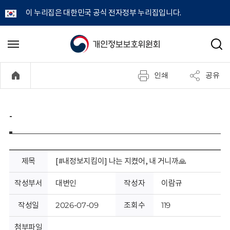
이 누리집은 대한민국 공식 전자정부 누리집입니다.
개
메
검
뉴
색
인
열
인쇄
공유
기
정
보
-
보
호
제목
[#내정보지킴이] 나는 지켰어, 내 거니까🙏
위
작성부서
대변인
작성자
이람규
원
작성일
2026-07-09
조회수
119
첨부파일