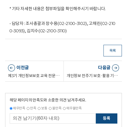
* 기타 자세한 내용은 첨부파일을 확인해주시기 바랍니다.
- 담당자 : 조사총괄과 장수용(02-2100-3102), 고채린(02-210
0-3093), 김지수(02-2100-3110)
목록
이전글
다음글
제3기 개인정보보호 교육 전문강사 위촉
개인정보 전주기 보호·활용 기술 R&D 및 표준화 로드맵(2026~2030)
해당 페이지의 만족도와 소중한 의견 남겨주세요.
매우만족
만족
보통
불만족
매우불만족
등록