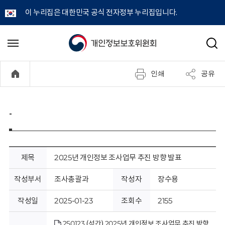
이 누리집은 대한민국 공식 전자정부 누리집입니다.
개
메
검
뉴
색
인
열
인쇄
공유
기
정
보
-
보
호
제목
2025년 개인정보 조사업무 추진 방향 발표
위
작성부서
조사총괄과
작성자
장수용
원
작성일
2025-01-23
조회수
2155
250123 (석간) 2025년 개인정보 조사업무 추진 방향