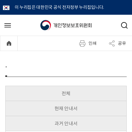
이 누리집은 대한민국 공식 전자정부 누리집입니다.
개
메
검
뉴
색
인
열
인쇄
공유
기
정
보
-
보
호
전체
위
현재 안내서
원
과거 안내서