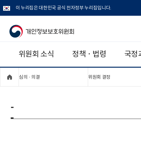
이 누리집은 대한민국 공식 전자정부 누리집입니다.
개
인
위원회 소식
정책 · 법령
국정
정
보
"접기,펼치기"
"접기,펼치기"
심의 · 의결
위원회 결정
보
호
-
위
원