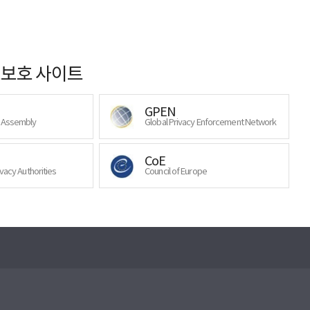
보호 사이트
GPEN
y Assembly
Global Privacy Enforcement Network
CoE
ivacy Authorities
Council of Europe