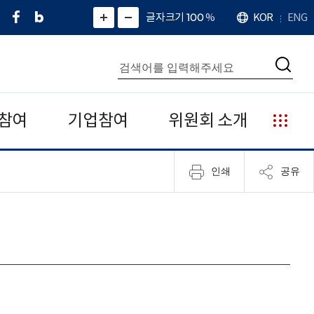
페
네
X
확
글자크기 100
%
KOR
ENG
언
화
화
이
이
(
대
어
면
면
스
버
트
수
확
축
북
블
위
대
통
소
치
검
로
터
합
색
그
)
검
색
참여
기업참여
위원회 소개
누
리
집
인쇄
공유
안
내