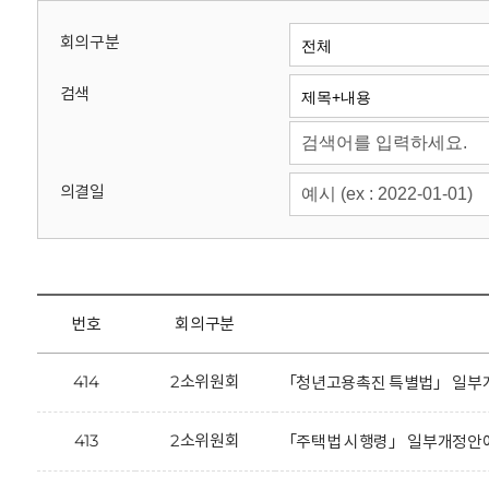
회
회의구분
검색
의결일
번호
회의구분
414
2소위원회
「청년고용촉진 특별법」 일부개
413
2소위원회
「주택법 시행령」 일부개정안에