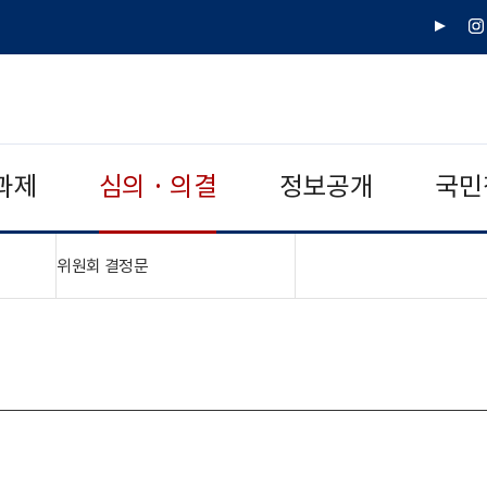
유
인
튜
스
브
타
그
램
과제
심의 · 의결
정보공개
국민
"접기,펼치기"
위원회 결정문