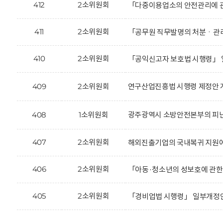
412
2소위원회
「다중이용업소의 안전관리에 관
411
2소위원회
「공무원 직무발명의 처분ㆍ관리 
410
2소위원회
「공익신고자 보호법 시행령」 
409
2소위원회
연구산업진흥법 시행령 제정안 
408
1소위원회
광주광역시 소방안전본부의 피난약
407
2소위원회
해외진출기업의 국내복귀 지원에
406
2소위원회
「아동·청소년의 성보호에 관한
405
2소위원회
「경비업법 시행령」 일부개정안