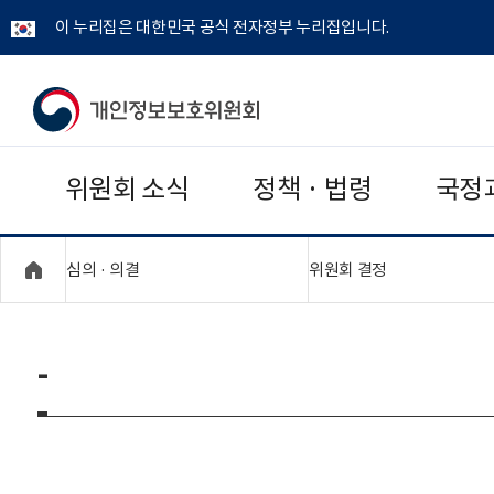
이 누리집은 대한민국 공식 전자정부 누리집입니다.
개
인
위원회 소식
정책 · 법령
국정
정
보
"접기,펼치기"
"접기,펼치기"
심의 · 의결
위원회 결정
보
호
-
위
원