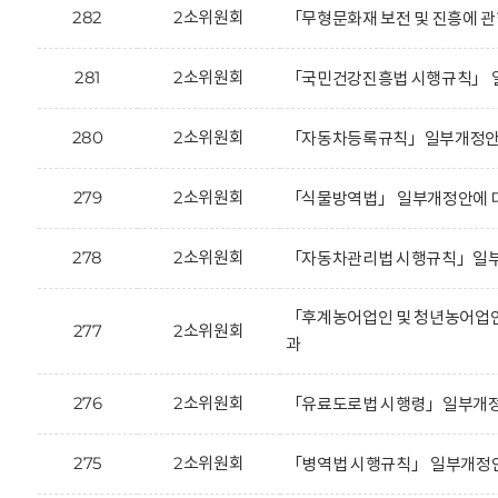
282
2소위원회
「무형문화재 보전 및 진흥에 관
281
2소위원회
「국민건강진흥법 시행규칙」 일
280
2소위원회
「자동차등록규칙」일부개정안에
279
2소위원회
「식물방역법」 일부개정안에 대
278
2소위원회
「자동차관리법 시행규칙」일부
「후계농어업인 및 청년농어업인
277
2소위원회
과
276
2소위원회
「유료도로법 시행령」일부개정안
275
2소위원회
「병역법 시행규칙」 일부개정안