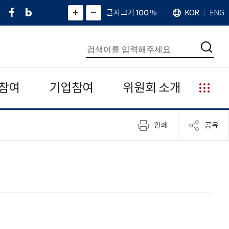
페
네
X
확
글자크기 100
%
KOR
ENG
언
화
화
이
이
(
대
어
면
면
스
버
트
수
확
축
북
블
위
대
통
소
치
검
로
터
합
색
그
)
검
색
참여
기업참여
위원회 소개
누
리
집
인쇄
공유
안
내