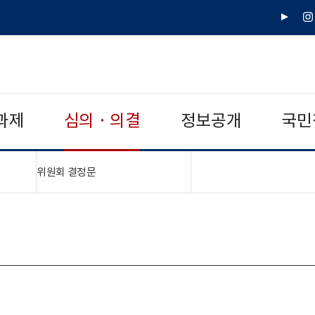
유
인
튜
스
브
타
그
램
과제
심의 · 의결
정보공개
국민
"접기,펼치기"
위원회 결정문