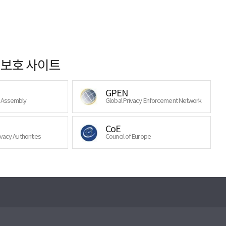
보호 사이트
GPEN
y Assembly
Global Privacy Enforcement Network
CoE
ivacy Authorities
Council of Europe