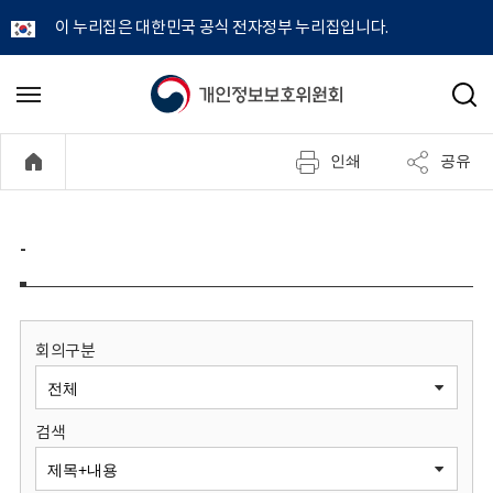
이 누리집은 대한민국 공식 전자정부 누리집입니다.
개
메
검
뉴
색
인
열
인쇄
공유
기
정
보
-
보
호
회의구분
위
검색
원