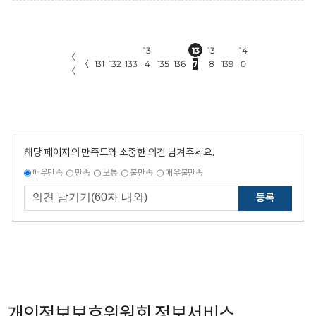
13
13
13
14
〈
〈
131
132
133
4
135
136
7
8
139
0
〈
해당 페이지의 만족도와 소중한 의견 남겨주세요.
매우만족
만족
보통
불만족
매우불만족
등록
개인정보보호위원회 정보서비스