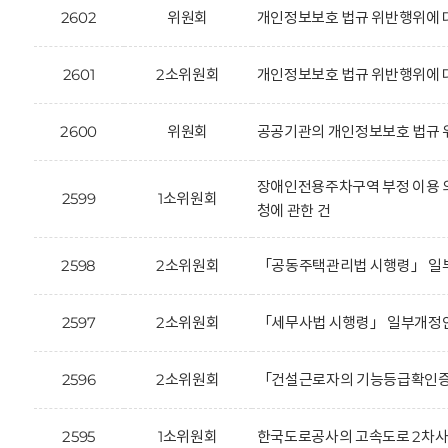
2602
위원회
개인정보보호 법규 위반행위에 대한
2601
2소위원회
개인정보보호 법규 위반행위에 대한
2600
위원회
공공기관의 개인정보보호 법규 위
장애인전용주차구역 부정 이용 의
2599
1소위원회
청에 관한 건
2598
2소위원회
「공동주택관리법 시행령」 일부
2597
2소위원회
「세무사법 시행령」 일부개정안
2596
2소위원회
「건설근로자의 기능등급확인증 
2595
1소위원회
한국도로공사의 고속도로 2차사고