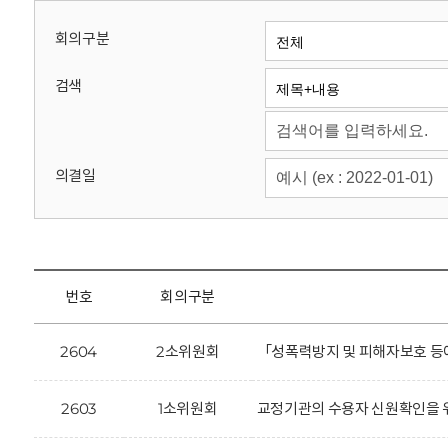
회
회의구분
검색
의결일
번호
회의구분
2604
2소위원회
「성폭력방지 및 피해자보호 등에
2603
1소위원회
교정기관의 수용자 신원확인을 위