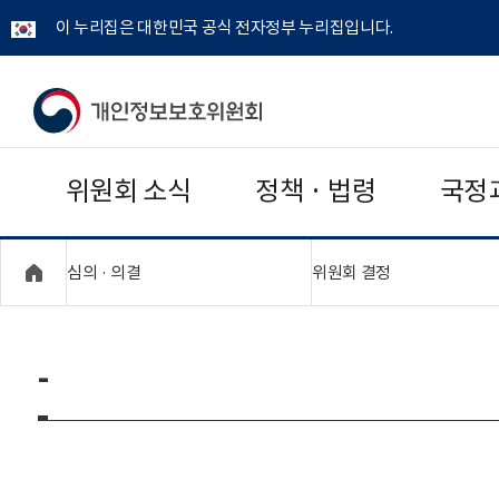
이 누리집은 대한민국 공식 전자정부 누리집입니다.
개
인
위원회 소식
정책 · 법령
국정
정
보
"접기,펼치기"
"접기,펼치기"
심의 · 의결
위원회 결정
보
호
-
위
원