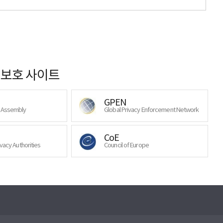
보호 사이트
GPEN
y Assembly
Global Privacy Enforcement Network
CoE
ivacy Authorities
Council of Europe