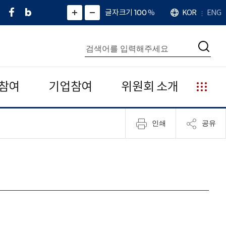
페
네
X
확
글자크기 100
%
KOR
ENG
언
화
화
이
이
(
대
어
면
면
스
버
트
수
확
축
북
블
위
대
통
소
치
검
로
터
합
색
그
)
검
색
참여
기업참여
위원회 소개
누
리
집
인쇄
공유
안
내