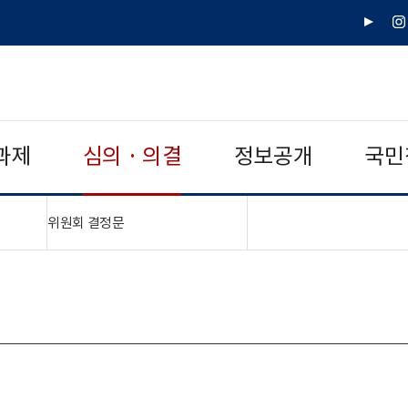
유
인
튜
스
브
타
그
램
과제
심의 · 의결
정보공개
국민
"접기,펼치기"
위원회 결정문