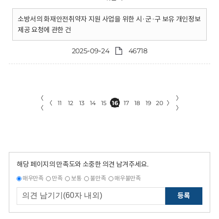
소방서의 화재안전취약자 지원 사업을 위한 시·군·구 보유 개인정보
제공 요청에 관한 건
2025-09-24
46718
〈
〉
〈
11
12
13
14
15
16
17
18
19
20
〉
〈
〉
해당 페이지의 만족도와 소중한 의견 남겨주세요.
매우만족
만족
보통
불만족
매우불만족
등록