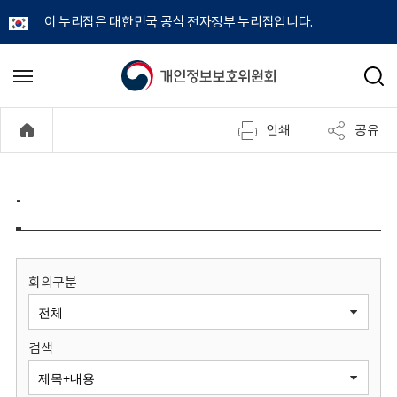
이 누리집은 대한민국 공식 전자정부 누리집입니다.
개
메
검
뉴
색
인
열
인쇄
공유
기
정
보
-
보
호
회의구분
위
검색
원