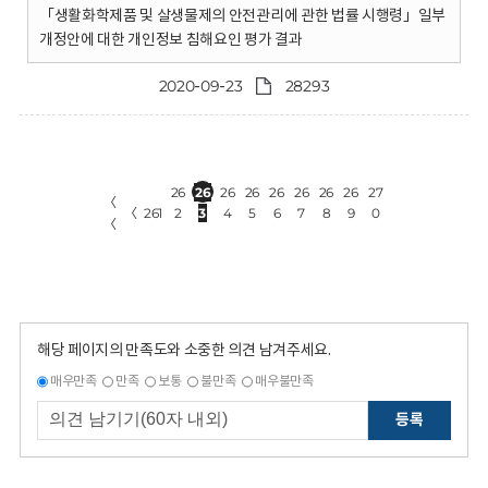
「생활화학제품 및 살생물제의 안전관리에 관한 법률 시행령」일부
개정안에 대한 개인정보 침해요인 평가 결과
2020-09-23
28293
26
26
26
26
26
26
26
26
27
〈
〈
261
2
3
4
5
6
7
8
9
0
〈
해당 페이지의 만족도와 소중한 의견 남겨주세요.
매우만족
만족
보통
불만족
매우불만족
등록