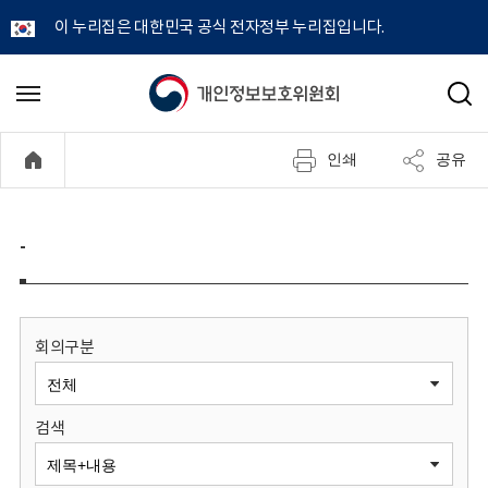
이 누리집은 대한민국 공식 전자정부 누리집입니다.
개
메
검
뉴
색
인
열
인쇄
공유
기
정
보
-
보
호
회의구분
위
검색
원