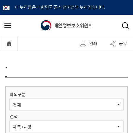
이 누리집은 대한민국 공식 전자정부 누리집입니다.
개
메
검
뉴
색
인
열
인쇄
공유
기
정
보
-
보
호
회의구분
위
검색
원