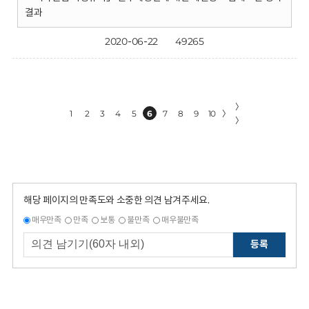
결과
2020-06-22
49265
〉
1
2
3
4
5
6
7
8
9
10
〉
〉
해당 페이지의 만족도와 소중한 의견 남겨주세요.
매우만족
만족
보통
불만족
매우불만족
등록