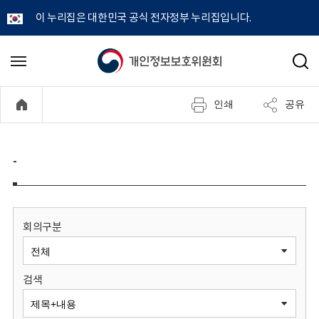
이 누리집은 대한민국 공식 전자정부 누리집입니다.
개
메
검
뉴
색
인
열
인쇄
공유
기
정
보
-
보
호
회의구분
위
검색
원