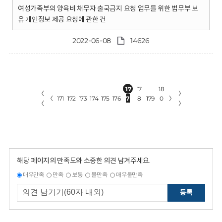
여성가족부의 양육비 채무자 출국금지 요청 업무를 위한 법무부 보
유 개인정보 제공 요청에 관한 건
2022-06-08
14626
17
17
18
〈
〉
〈
171
172
173
174
175
176
7
8
179
0
〉
〈
〉
해당 페이지의 만족도와 소중한 의견 남겨주세요.
매우만족
만족
보통
불만족
매우불만족
등록