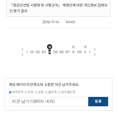
「항공안전법 시행령 및 시행규칙」 제정안에 대한 개인정보 침해요
인 평가 결과
2016-11-14
14149
12
12
13
〈
〉
〈
121
122
123
4
125
126
127
8
129
0
〉
〈
〉
해당 페이지의 만족도와 소중한 의견 남겨주세요.
매우만족
만족
보통
불만족
매우불만족
등록