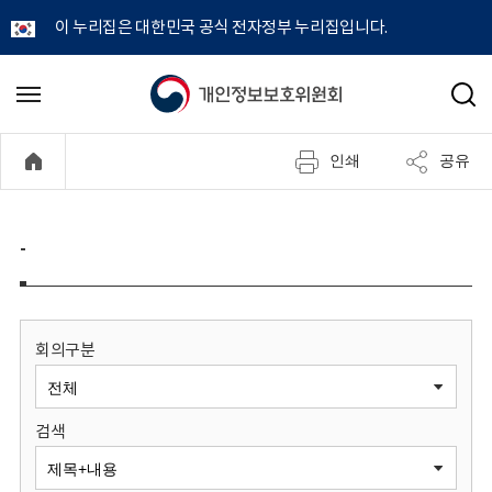
이 누리집은 대한민국 공식 전자정부 누리집입니다.
개
메
검
뉴
색
인
열
인쇄
공유
기
정
보
-
보
호
회의구분
위
검색
원