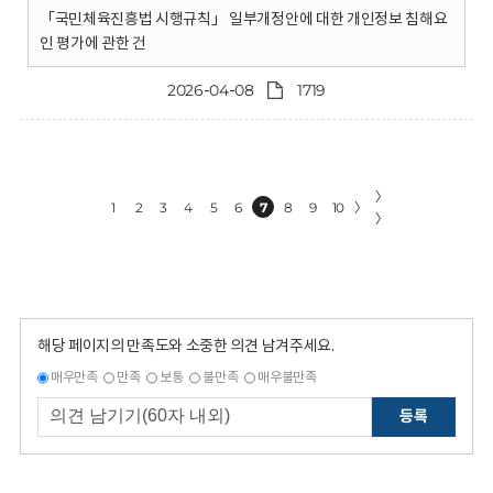
「국민체육진흥법 시행규칙」 일부개정안에 대한 개인정보 침해요
인 평가에 관한 건
2026-04-08
1719
〉
1
2
3
4
5
6
7
8
9
10
〉
〉
해당 페이지의 만족도와 소중한 의견 남겨주세요.
매우만족
만족
보통
불만족
매우불만족
등록