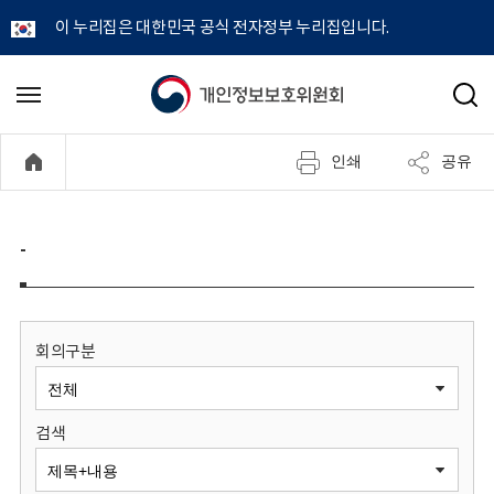
이 누리집은 대한민국 공식 전자정부 누리집입니다.
개
메
검
뉴
색
인
열
인쇄
공유
기
정
보
-
보
호
회의구분
위
검색
원