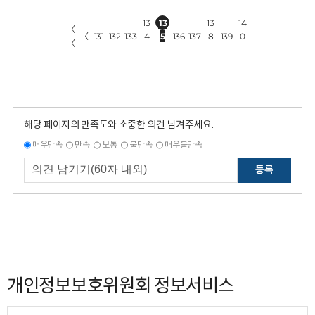
13
13
13
14
〈
〈
131
132
133
4
5
136
137
8
139
0
〈
해당 페이지의 만족도와 소중한 의견 남겨주세요.
매우만족
만족
보통
불만족
매우불만족
등록
개인정보보호위원회 정보서비스