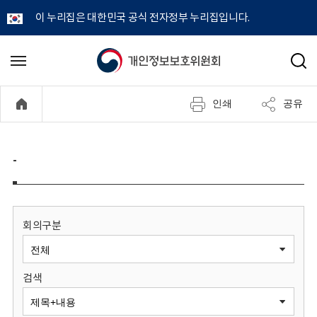
이 누리집은 대한민국 공식 전자정부 누리집입니다.
개
메
검
뉴
색
인
열
인쇄
공유
기
정
보
-
보
호
회의구분
위
검색
원