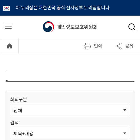
이 누리집은 대한민국 공식 전자정부 누리집입니다.
개
메
검
뉴
색
인
열
인쇄
공유
기
정
보
-
보
호
회의구분
위
검색
원