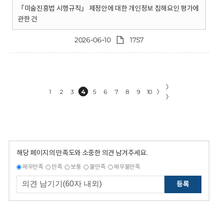
「미술진흥법 시행규칙」 제정안에 대한 개인정보 침해요인 평가에
관한 건
2026-06-10
1757
〉
1
2
3
4
5
6
7
8
9
10
〉
〉
해당 페이지의 만족도와 소중한 의견 남겨주세요.
매우만족
만족
보통
불만족
매우불만족
등록