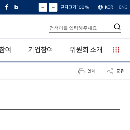
페
네
X
확
글자크기 100
%
KOR
ENG
언
화
화
이
이
(
대
어
면
면
스
버
트
수
확
축
북
블
위
대
통
소
치
검
로
터
합
색
그
)
검
색
참여
기업참여
위원회 소개
누
리
집
인쇄
공유
안
내