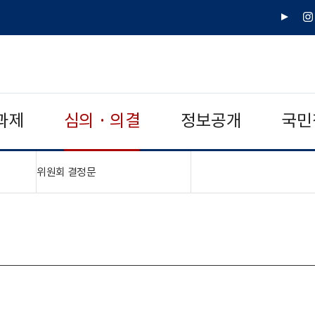
유
인
튜
스
브
타
그
램
과제
심의 · 의결
정보공개
국민
"접기,펼치기"
위원회 결정문