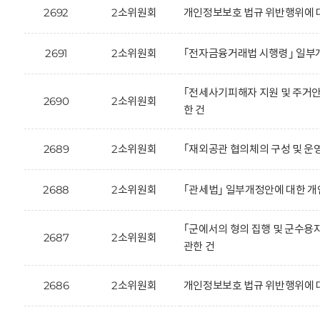
2692
2소위원회
개인정보보호 법규 위반행위에 
2691
2소위원회
｢전자금융거래법 시행령｣ 일부
｢전세사기피해자 지원 및 주거안
2690
2소위원회
한 건
2689
2소위원회
｢재외공관 협의체의 구성 및 운
2688
2소위원회
｢관세법｣ 일부개정안에 대한 개
｢군에서의 형의 집행 및 군수용
2687
2소위원회
관한 건
2686
2소위원회
개인정보보호 법규 위반행위에 대한