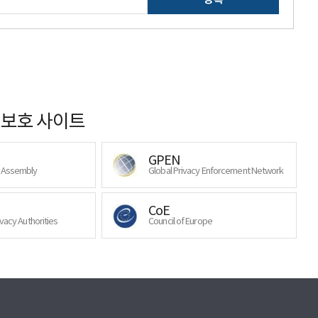
보호 사이트
GPEN
y Assembly
Global Privacy Enforcement Network
CoE
ivacy Authorities
Council of Europe