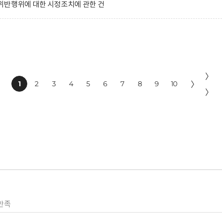
위반행위에 대한 시정조치에 관한 건
〉
1
2
3
4
5
6
7
8
9
10
〉
〉
만족