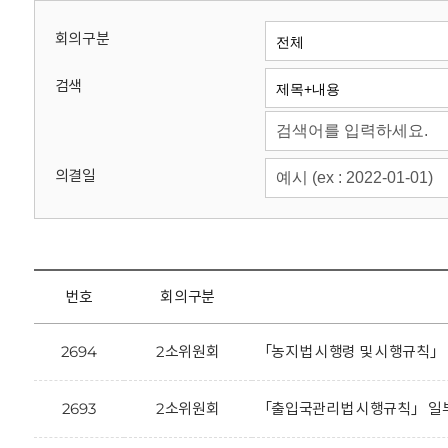
회
회의구분
검색
의결일
번호
회의구분
2694
2소위원회
「농지법 시행령 및 시행규칙」
2693
2소위원회
「출입국관리법 시행규칙」 일부