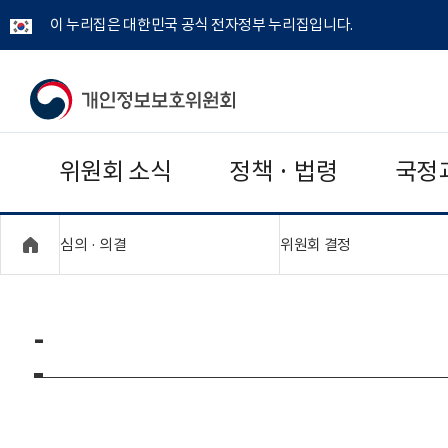
이 누리집은 대한민국 공식 전자정부 누리집입니다.
개
인
위원회 소식
정책 · 법령
국정
정
보
"접기,펼치기"
"접기,펼치기"
심의 · 의결
위원회 결정
보
호
-
위
원