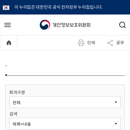
이 누리집은 대한민국 공식 전자정부 누리집입니다.
개
메
검
뉴
색
인
열
인쇄
공유
기
정
보
-
보
호
회의구분
위
검색
원