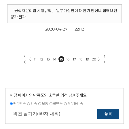
「공직자윤리법 시행규칙」 일부개정안에 대한 개인정보 침해요인
평가 결과
2020-04-27
22112
〈
〉
〈
11
12
13
14
15
16
17
18
19
20
〉
〈
〉
해당 페이지의 만족도와 소중한 의견 남겨주세요.
매우만족
만족
보통
불만족
매우불만족
등록