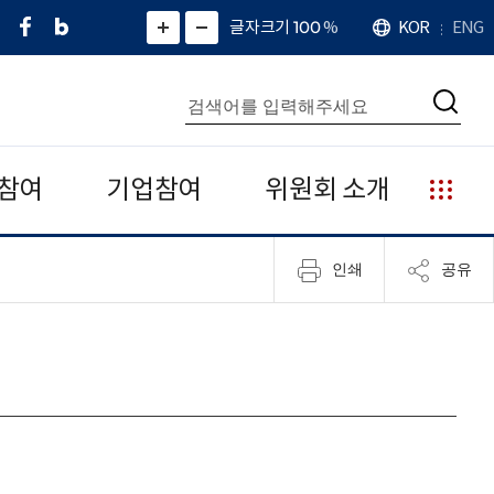
페
네
X
확
글자크기 100
%
KOR
ENG
언
화
화
이
이
(
대
어
면
면
스
버
트
수
확
축
북
블
위
대
통
소
치
검
로
터
합
색
그
)
검
색
참여
기업참여
위원회 소개
누
리
집
인쇄
공유
안
내