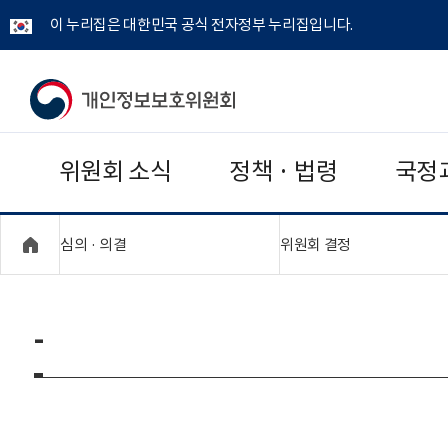
이 누리집은 대한민국 공식 전자정부 누리집입니다.
개
인
위원회 소식
정책 · 법령
국정
정
보
"접기,펼치기"
"접기,펼치기"
심의 · 의결
위원회 결정
보
호
-
위
원