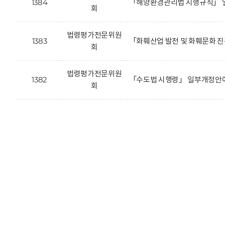
1384
「해양환경관리법 시행규칙」 
회
법령평가전문위원
1383
「화훼산업 발전 및 화훼문화 
회
법령평가전문위원
1382
「수도법 시행령」 일부개정안에
회