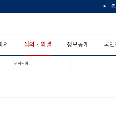
유
인
튜
스
브
타
그
램
과제
심의 · 의결
정보공개
국민
"접기,펼치기"
구 위원회