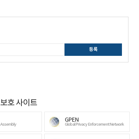
등록
보호 사이트
GPEN
y Assembly
Global Privacy Enforcement Network