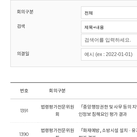
회
회의구분
검색
의결일
번호
회의구분
법령평가전문위원
「중앙행정권한 및 사무 등의 지
1391
회
인정보 침해요인 평가 결과
법령평가전문위원
「화재예방, 소방시설 설치 · 
1390