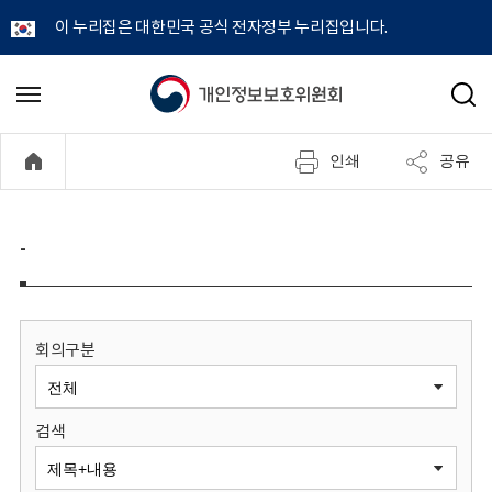
이 누리집은 대한민국 공식 전자정부 누리집입니다.
개
메
검
뉴
색
인
열
인쇄
공유
기
정
보
-
보
호
회의구분
위
검색
원