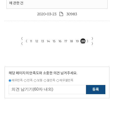
에 관한 건
2020-03-23
30983
〈
〉
〈
11
12
13
14
15
16
17
18
19
20
〉
〈
〉
해당 페이지의 만족도와 소중한 의견 남겨주세요.
매우만족
만족
보통
불만족
매우불만족
등록