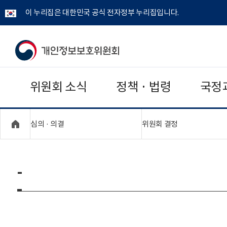
이 누리집은 대한민국 공식 전자정부 누리집입니다.
개
인
위원회 소식
정책 · 법령
국정
정
보
"접기,펼치기"
"접기,펼치기"
심의 · 의결
위원회 결정
보
호
-
위
원