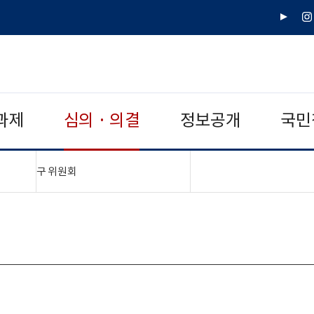
유
인
튜
스
브
타
그
램
과제
심의 · 의결
정보공개
국민
"접기,펼치기"
구 위원회