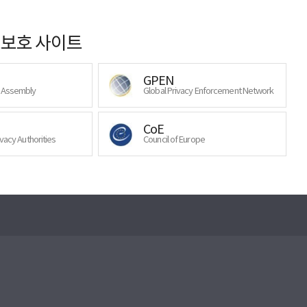
보호 사이트
GPEN
y Assembly
Global Privacy Enforcement Network
CoE
ivacy Authorities
Council of Europe