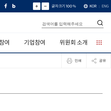
페
네
X
확
글자크기 100
%
KOR
ENG
언
화
화
이
이
(
대
어
면
면
스
버
트
수
확
축
북
블
위
대
통
소
치
검
로
터
합
색
그
)
검
색
참여
기업참여
위원회 소개
누
리
집
인쇄
공유
안
내