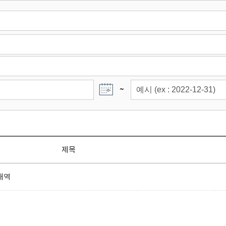
~
제목
내역