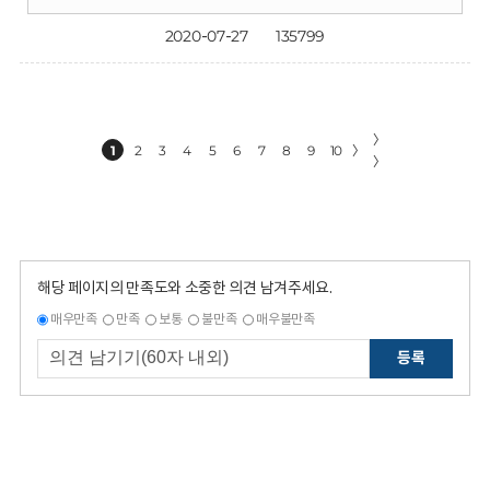
2020-07-27
135799
〉
1
2
3
4
5
6
7
8
9
10
〉
〉
해당 페이지의 만족도와 소중한 의견 남겨주세요.
매우만족
만족
보통
불만족
매우불만족
등록