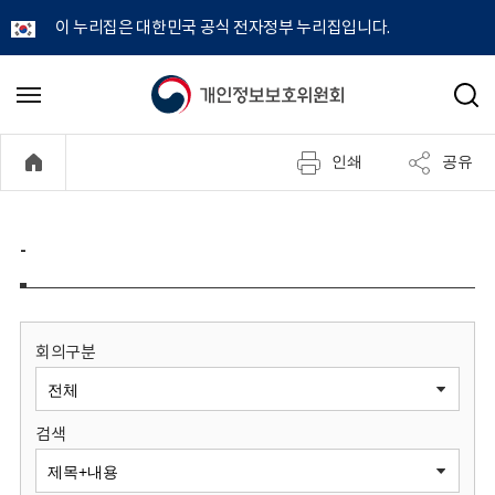
이 누리집은 대한민국 공식 전자정부 누리집입니다.
개
메
검
뉴
색
인
열
인쇄
공유
기
정
보
-
보
호
회의구분
위
검색
원