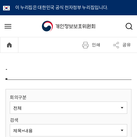
이 누리집은 대한민국 공식 전자정부 누리집입니다.
개
메
검
뉴
색
인
열
인쇄
공유
기
정
보
-
보
호
회의구분
위
검색
원