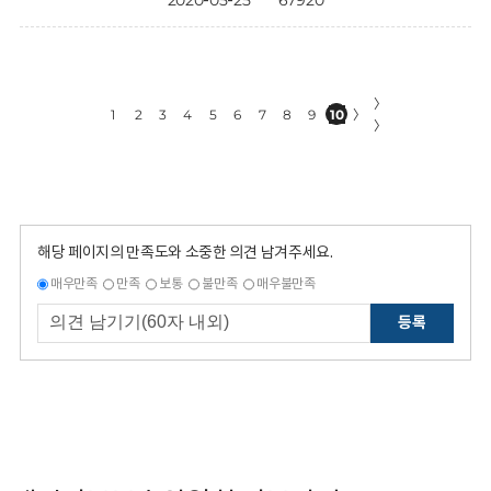
2020-05-25
67920
〉
1
2
3
4
5
6
7
8
9
10
〉
〉
해당 페이지의 만족도와 소중한 의견 남겨주세요.
매우만족
만족
보통
불만족
매우불만족
등록