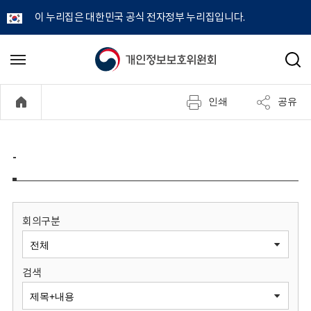
이 누리집은 대한민국 공식 전자정부 누리집입니다.
개
메
검
뉴
색
인
열
인쇄
공유
기
정
보
-
보
호
회의구분
위
검색
원