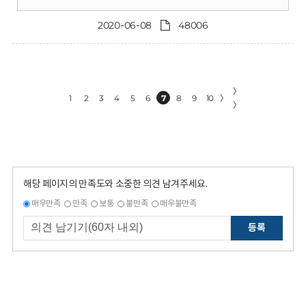
2020-06-08
48006
〉
1
2
3
4
5
6
7
8
9
10
〉
〉
해당 페이지의 만족도와 소중한 의견 남겨주세요.
매우만족
만족
보통
불만족
매우불만족
등록