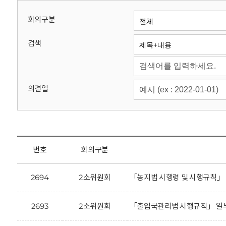
회
회의구분
검색
의결일
번호
회의구분
2694
2소위원회
「농지법 시행령 및 시행규칙」
2693
2소위원회
「출입국관리법 시행규칙」 일부