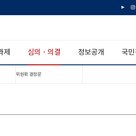
유
인
튜
스
브
타
그
램
과제
심의 · 의결
정보공개
국민
"접기,펼치기"
위원회 결정문