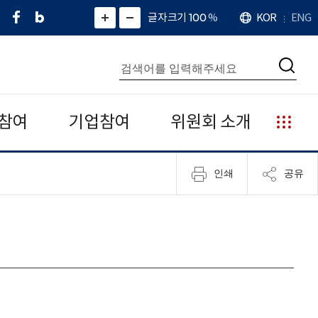
페
네
X
확
글자크기 100
%
KOR
ENG
언
화
화
이
이
(
대
어
면
면
스
버
트
수
확
축
북
블
위
대
통
소
치
검
로
터
합
색
그
)
검
색
참여
기업참여
위원회 소개
누
리
집
인쇄
공유
안
내