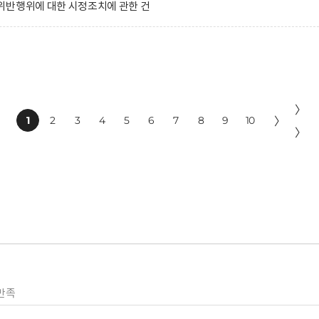
위반행위에 대한 시정조치에 관한 건
〉
1
2
3
4
5
6
7
8
9
10
〉
〉
만족