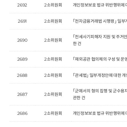
2692
2소위원회
개인정보보호 법규 위반행위에 
2691
2소위원회
｢전자금융거래법 시행령｣ 일부
｢전세사기피해자 지원 및 주거안
2690
2소위원회
한 건
2689
2소위원회
｢재외공관 협의체의 구성 및 운
2688
2소위원회
｢관세법｣ 일부개정안에 대한 개
｢군에서의 형의 집행 및 군수용
2687
2소위원회
관한 건
2686
2소위원회
개인정보보호 법규 위반행위에 대한