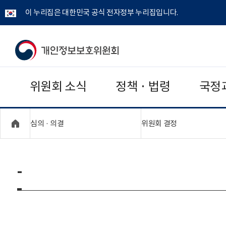
이 누리집은 대한민국 공식 전자정부 누리집입니다.
개
인
위원회 소식
정책 · 법령
국정
정
보
"접기,펼치기"
"접기,펼치기"
심의 · 의결
위원회 결정
보
호
-
위
원