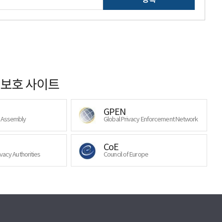
보호 사이트
GPEN
y Assembly
Global Privacy Enforcement Network
CoE
ivacy Authorities
Council of Europe