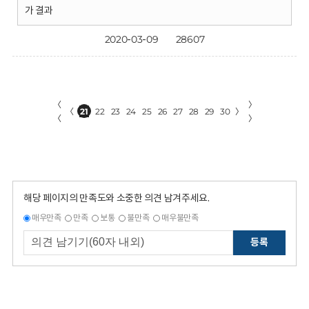
가 결과
2020-03-09
28607
〈
〉
〈
21
22
23
24
25
26
27
28
29
30
〉
〈
〉
해당 페이지의 만족도와 소중한 의견 남겨주세요.
매우만족
만족
보통
불만족
매우불만족
등록