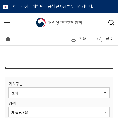
이 누리집은 대한민국 공식 전자정부 누리집입니다.
개
메
검
뉴
색
인
열
인쇄
공유
기
정
보
-
보
호
회의구분
위
검색
원