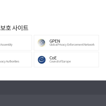
보호 사이트
GPEN
y Assembly
Global Privacy Enforcement Network
CoE
ivacy Authorities
Council of Europe