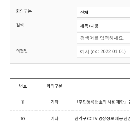
회
회의구분
검색
의결일
번호
회의구분
11
기타
「주민등록번호의 사용 제한」규
10
기타
관악구 CCTV 영상정보 제공 관