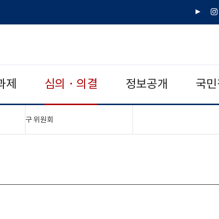
유
인
튜
스
브
타
그
램
과제
심의 · 의결
정보공개
국민
"접기,펼치기"
구 위원회