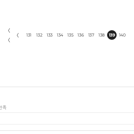
〈
〈
131
132
133
134
135
136
137
138
139
140
〈
만족