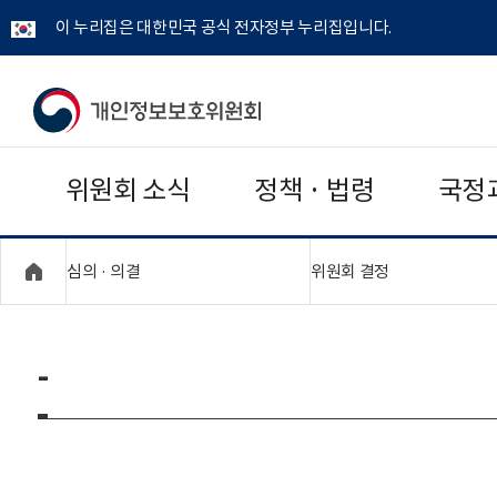
이 누리집은 대한민국 공식 전자정부 누리집입니다.
개
인
위원회 소식
정책 · 법령
국정
정
보
"접기,펼치기"
"접기,펼치기"
심의 · 의결
위원회 결정
보
호
-
위
원