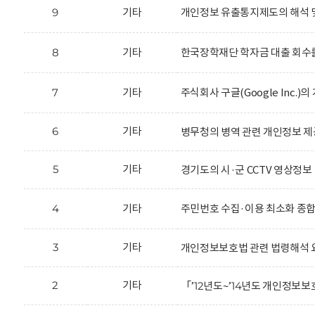
9
기타
개인정보 유출통지제도의 해석 
8
기타
한국장학재단 학자금 대출 회수를
7
기타
주식회사 구글(Google Inc.
6
기타
병무청의 병역 관련 개인정보 제
5
기타
경기도의 시·군 CCTV 영상정보
4
기타
주민번호 수집·이용 최소화 종
3
기타
개인정보보호법 관련 법령해석 
2
기타
「’12년도~’14년도 개인정보보