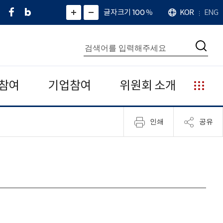
페
네
X
확
글자크기 100
%
KOR
ENG
언
화
화
이
이
(
대
어
면
면
스
버
트
수
확
축
북
블
위
대
통
소
치
검
로
터
합
색
그
)
검
색
참여
기업참여
위원회 소개
누
리
집
인쇄
공유
안
내