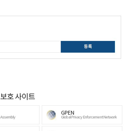
등록
보호 사이트
GPEN
y Assembly
Global Privacy Enforcement Network