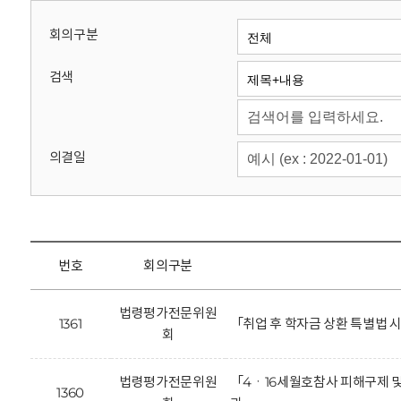
회
회의구분
검색
의결일
번호
회의구분
법령평가전문위원
1361
「취업 후 학자금 상환 특별법
회
법령평가전문위원
「4ㆍ16세월호참사 피해구제 및
1360