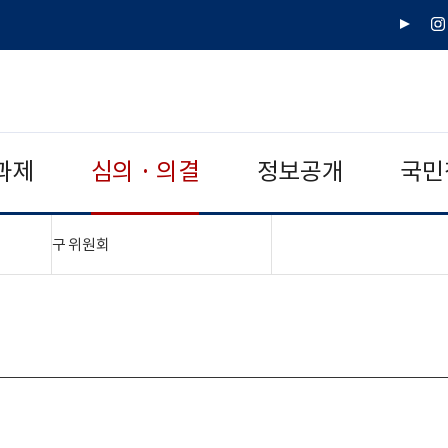
유
인
튜
스
브
타
그
램
과제
심의 · 의결
정보공개
국민
"접기,펼치기"
구 위원회