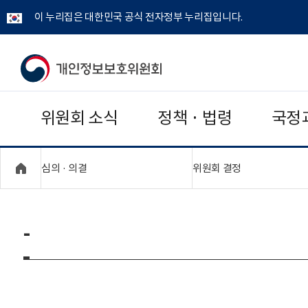
이 누리집은 대한민국 공식 전자정부 누리집입니다.
개
인
위원회 소식
정책 · 법령
국정
정
보
"접기,펼치기"
"접기,펼치기"
심의 · 의결
위원회 결정
보
호
-
위
원