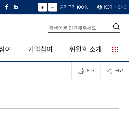
페
네
X
확
글자크기 100
%
KOR
ENG
언
화
화
이
이
(
대
어
면
면
스
버
트
수
확
축
북
블
위
대
통
소
치
검
로
터
합
색
그
)
검
색
참여
기업참여
위원회 소개
누
리
집
인쇄
공유
안
내