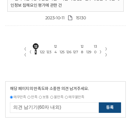
인정보 침해요인 평가에 관한 건
2023-10-11
15130
12
12
12
13
〈
〉
〈
1
122
123
4
125
126
127
8
129
0
〉
〈
〉
해당 페이지의 만족도와 소중한 의견 남겨주세요.
매우만족
만족
보통
불만족
매우불만족
등록