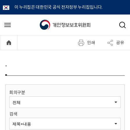
이 누리집은 대한민국 공식 전자정부 누리집입니다.
개
메
검
뉴
색
인
열
인쇄
공유
기
정
보
-
보
호
회의구분
위
검색
원