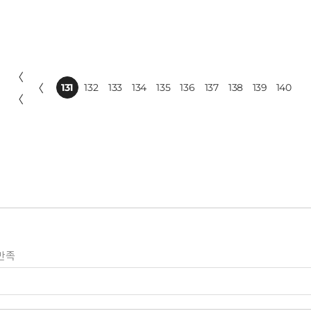
〈
〈
131
132
133
134
135
136
137
138
139
140
〈
만족