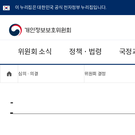
이 누리집은 대한민국 공식 전자정부 누리집입니다.
개
인
위원회 소식
정책 · 법령
국정
정
보
"접기,펼치기"
"접기,펼치기"
심의 · 의결
위원회 결정
보
호
-
위
원