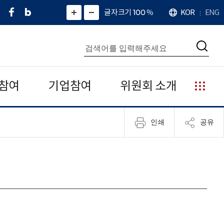
페
네
X
확
글자크기 100
%
KOR
ENG
언
화
화
이
이
(
대
어
면
면
스
버
트
수
확
축
북
블
위
대
통
소
치
검
로
터
합
색
그
)
검
색
참여
기업참여
위원회 소개
누
리
집
인쇄
공유
안
내