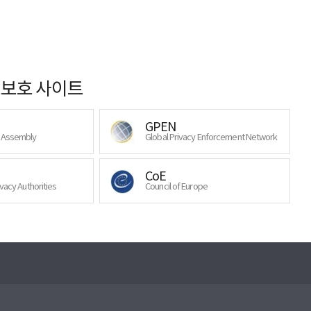
보호 사이트
GPEN
y Assembly
Global Privacy Enforcement Network
CoE
ivacy Authorities
Council of Europe