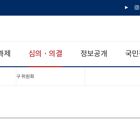
유
인
튜
스
브
타
그
램
과제
심의 · 의결
정보공개
국민
"접기,펼치기"
구 위원회