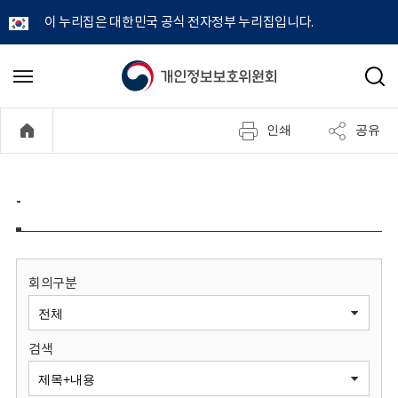
이 누리집은 대한민국 공식 전자정부 누리집입니다.
개
메
검
뉴
색
인
열
인쇄
공유
기
정
보
-
보
호
회의구분
위
검색
원