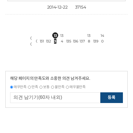
2014-12-22
37154
13
13
13
14
〈
〈
131
132
3
4
135
136
137
8
139
0
〈
해당 페이지의 만족도와 소중한 의견 남겨주세요.
매우만족
만족
보통
불만족
매우불만족
등록