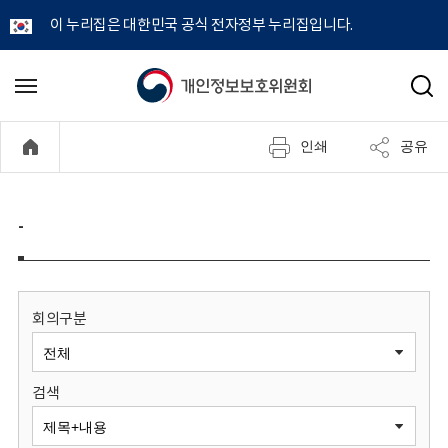
이 누리집은 대한민국 공식 전자정부 누리집입니다.
개
메
검
뉴
색
인
열
인쇄
공유
기
정
보
-
보
호
회의구분
위
검색
원