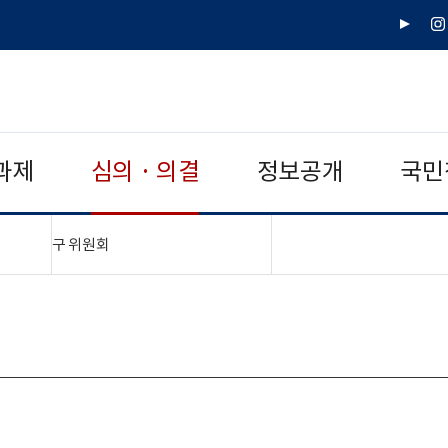
유
인
튜
스
브
타
그
램
과제
심의 · 의결
정보공개
국민
"접기,펼치기"
구 위원회