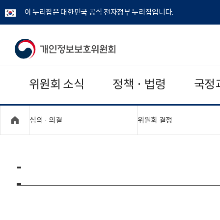
이 누리집은 대한민국 공식 전자정부 누리집입니다.
개
인
위원회 소식
정책 · 법령
국정
정
보
"접기,펼치기"
"접기,펼치기"
심의 · 의결
위원회 결정
보
호
-
위
원