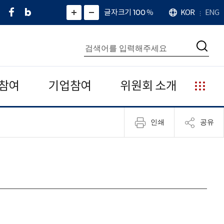
페
네
X
확
글자크기 100
%
KOR
ENG
언
화
화
이
이
(
대
어
면
면
스
버
트
수
확
축
북
블
위
대
통
소
치
검
로
터
합
색
그
)
검
색
참여
기업참여
위원회 소개
누
리
집
인쇄
공유
안
내