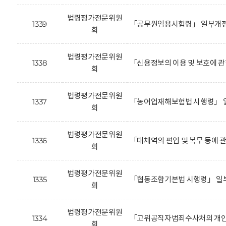
법령평가전문위원
1339
「공무원임용시험령」 일부개정안
회
법령평가전문위원
1338
「신용정보의 이용 및 보호에 관
회
법령평가전문위원
1337
「농어업재해보험법 시행령」 일
회
법령평가전문위원
1336
「대체역의 편입 및 복무 등에 
회
법령평가전문위원
1335
「협동조합기본법 시행령」 일
회
법령평가전문위원
1334
「고위공직자범죄수사처의 개인정
회