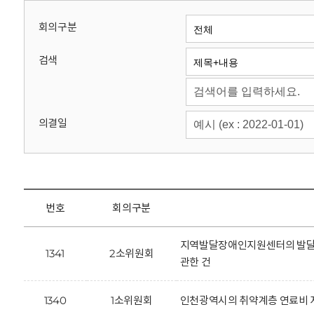
회
회의구분
검색
의결일
번호
회의구분
지역발달장애인지원센터의 발달장
1341
2소위원회
관한 건
1340
1소위원회
인천광역시의 취약계층 연료비 지