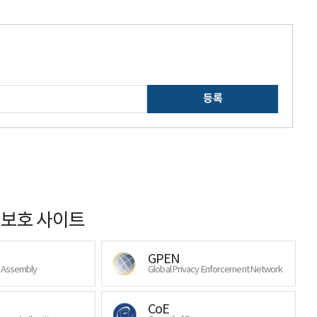
등록
보호 사이트
GPEN
y Assembly
Global Privacy Enforcement Network
CoE