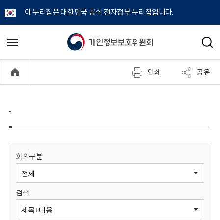
이 누리집은 대한민국 공식 전자정부 누리집입니다.
개
메
검
뉴
색
인
열
인쇄
공유
기
정
보
-
보
호
회의구분
위
검색
원