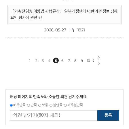
「가축전염병 예방법 시행규칙」 일부개정안에 대한 개인정보 침해
요인 평가에 관한 건
2026-05-27
1821
〉
1
2
3
4
5
6
7
8
9
10
〉
〉
해당 페이지의 만족도와 소중한 의견 남겨주세요.
매우만족
만족
보통
불만족
매우불만족
등록