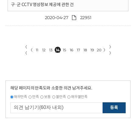
구·군 CCTV 영상정보 제공에 관한 건
2020-04-27
22951
〈
〉
〈
11
12
13
14
15
16
17
18
19
20
〉
〈
〉
해당 페이지의 만족도와 소중한 의견 남겨주세요.
매우만족
만족
보통
불만족
매우불만족
등록