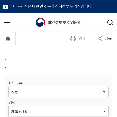
이 누리집은 대한민국 공식 전자정부 누리집입니다.
개
메
검
뉴
색
인
열
인쇄
공유
기
정
보
-
보
호
회의구분
위
검색
원