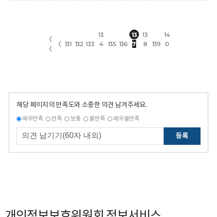
13
13
13
14
〈
〈
131
132
133
4
135
136
7
8
139
0
〈
해당 페이지의 만족도와 소중한 의견 남겨주세요.
매우만족
만족
보통
불만족
매우불만족
등록
개인정보보호위원회 정보서비스