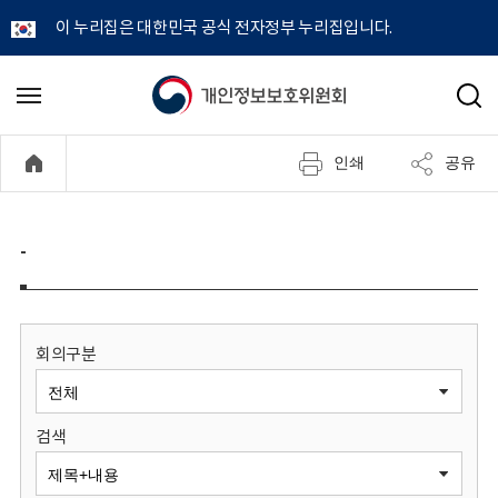
이 누리집은 대한민국 공식 전자정부 누리집입니다.
개
메
검
뉴
색
인
열
인쇄
공유
기
정
보
-
보
호
회의구분
위
검색
원