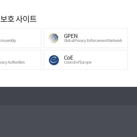
보호 사이트
GPEN
y Assembly
Global Privacy Enforcement Network
CoE
ivacy Authorities
Council of Europe