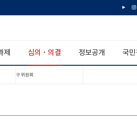
유
인
튜
스
브
타
그
램
과제
심의 · 의결
정보공개
국민
"접기,펼치기"
구 위원회