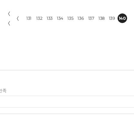
〈
〈
131
132
133
134
135
136
137
138
139
140
〈
만족