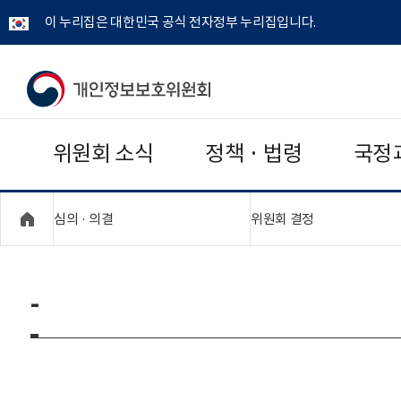
이 누리집은 대한민국 공식 전자정부 누리집입니다.
개
인
위원회 소식
정책 · 법령
국정
정
보
"접기,펼치기"
"접기,펼치기"
심의 · 의결
위원회 결정
보
호
-
위
원