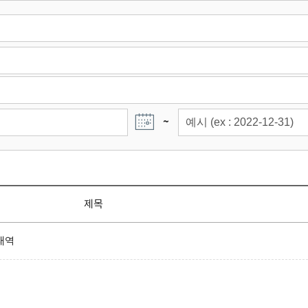
~
제목
내역