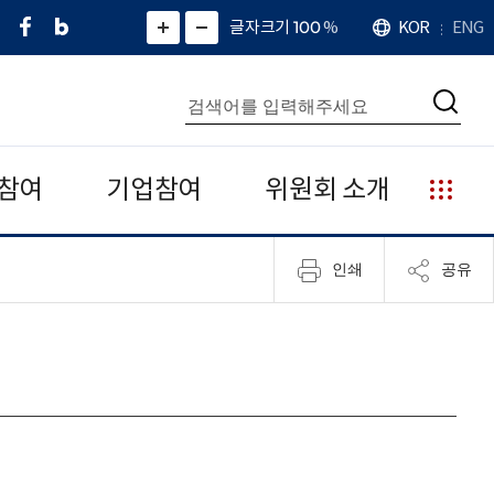
페
네
X
확
글자크기 100
%
KOR
ENG
언
화
화
이
이
(
대
어
면
면
스
버
트
수
확
축
북
블
위
대
통
소
치
검
로
터
합
색
그
)
검
색
참여
기업참여
위원회 소개
누
리
집
인쇄
공유
안
내