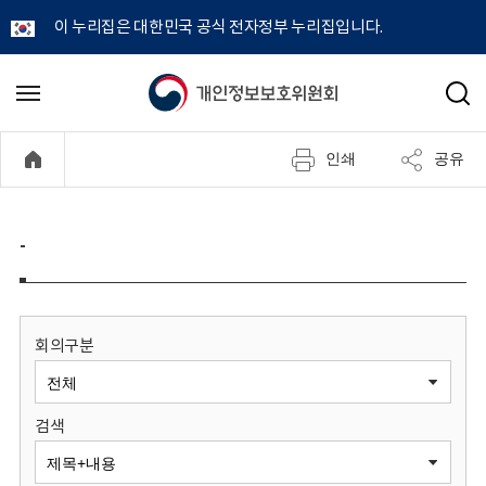
이 누리집은 대한민국 공식 전자정부 누리집입니다.
개
메
검
뉴
색
인
열
인쇄
공유
기
정
보
-
보
호
회의구분
위
검색
원