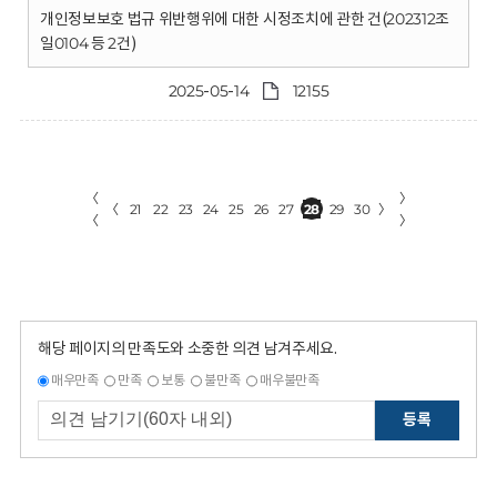
개인정보보호 법규 위반행위에 대한 시정조치에 관한 건(202312조
일0104 등 2건)
2025-05-14
12155
〈
〉
〈
21
22
23
24
25
26
27
28
29
30
〉
〈
〉
해당 페이지의 만족도와 소중한 의견 남겨주세요.
매우만족
만족
보통
불만족
매우불만족
등록