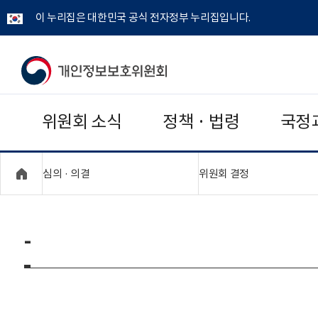
이 누리집은 대한민국 공식 전자정부 누리집입니다.
개
인
위원회 소식
정책 · 법령
국정
정
보
"접기,펼치기"
"접기,펼치기"
심의 · 의결
위원회 결정
보
호
-
위
원