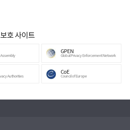
보호 사이트
GPEN
y Assembly
Global Privacy Enforcement Network
CoE
ivacy Authorities
Council of Europe