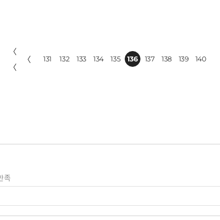
〈
〈
131
132
133
134
135
136
137
138
139
140
〈
만족