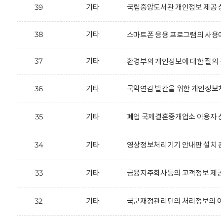
39
기타
국립중앙도서관 개인정보 제공 
38
기타
스마트폰 응용 프로그램의 사용
37
기타
환경부의 개인정보에 대한 질의 
36
기타
국악연감 발간을 위한 개인정보처
35
기타
폐업 국제결혼중개업소 이용자 신
34
기타
영상정보처리기기 안내판 설치 
33
기타
금융지주회사등의 고객정보 제공
32
기타
국군재정관리단의 처리정보의 이