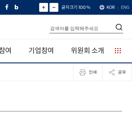
페
네
X
확
글자크기 100
%
KOR
ENG
언
화
화
이
이
(
대
어
면
면
스
버
트
수
확
축
북
블
위
대
통
소
치
검
로
터
합
색
그
)
검
색
참여
기업참여
위원회 소개
누
리
집
인쇄
공유
안
내