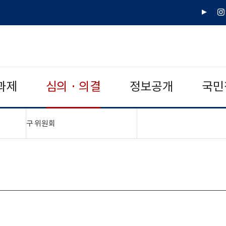
유
인
튜
스
브
타
그
램
과제
심의 · 의결
정보공개
국민
"접기,펼치기"
구 위원회