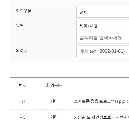
회
회의구분
검색
의결일
번호
회의구분
41
기타
스마트폰 응용 프로그램(applic
40
기타
2015년도 개인정보보호 시행계획