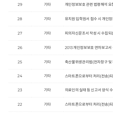
29
기타
개인정보보호 관련 법령해석 요
28
기타
유치원 입학원서 접수 시 개인정
27
기타
피의자신문조서 작성 시 수집되
26
기타
2013 개인정보보호 연차보고서 
25
기타
축산물위생관리법(전자창구 및 전
24
기타
스마트폰으로부터 처리(전송)되
23
기타
의료인의 실태 등 신고서 양식 
22
기타
스마트폰으로부터 처리(전송)되