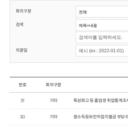
회
회의구분
검색
의결일
번호
회의구분
31
기타
특성화고 등 졸업생 취업통계조사
30
기타
쌀소득등보전직접지불금 부당수령