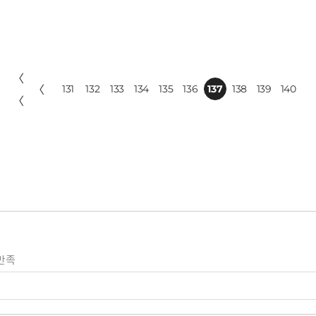
〈
〈
131
132
133
134
135
136
137
138
139
140
〈
만족