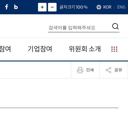
페
네
X
확
글자크기 100
%
KOR
ENG
언
화
화
이
이
(
대
어
면
면
스
버
트
수
확
축
북
블
위
대
통
소
치
검
로
터
합
색
그
)
검
색
참여
기업참여
위원회 소개
누
리
집
인쇄
공유
안
내