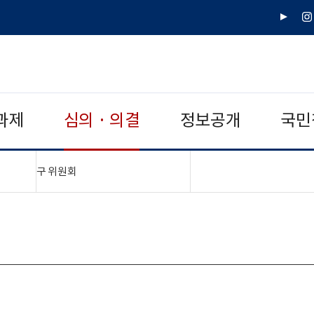
유
인
튜
스
브
타
그
램
과제
심의 · 의결
정보공개
국민
"접기,펼치기"
구 위원회