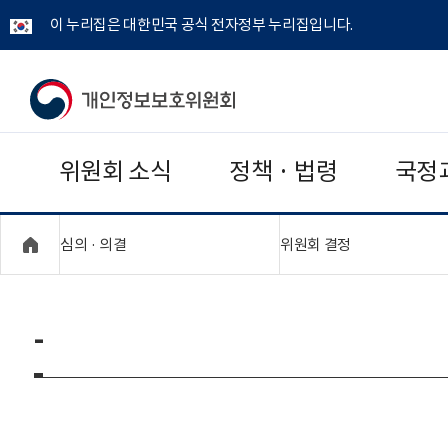
이 누리집은 대한민국 공식 전자정부 누리집입니다.
개
인
위원회 소식
정책 · 법령
국정
정
보
"접기,펼치기"
"접기,펼치기"
심의 · 의결
위원회 결정
보
호
-
위
원