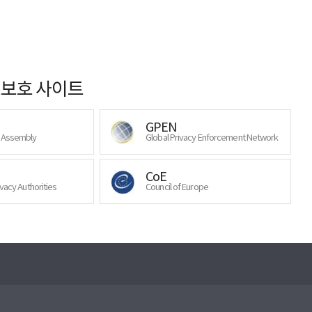
보호 사이트
GPEN
y Assembly
Global Privacy Enforcement Network
CoE
ivacy Authorities
Council of Europe