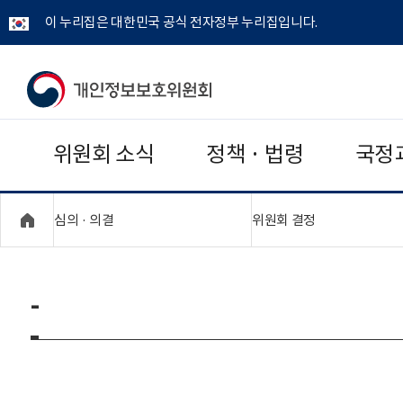
이 누리집은 대한민국 공식 전자정부 누리집입니다.
개
인
위원회 소식
정책 · 법령
국정
정
보
"접기,펼치기"
"접기,펼치기"
심의 · 의결
위원회 결정
보
호
-
위
원