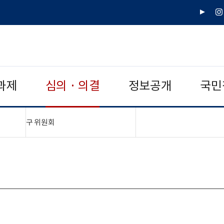
유
인
튜
스
브
타
그
램
과제
심의 · 의결
정보공개
국민
"접기,펼치기"
구 위원회