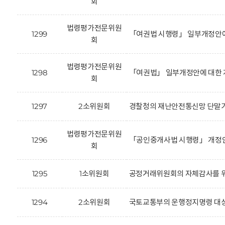
회
법령평가전문위원
1299
「여권법 시행령」 일부개정안에
회
법령평가전문위원
1298
「여권법」 일부개정안에 대한 
회
1297
2소위원회
경찰청의 재난안전통신망 단말기
법령평가전문위원
1296
「공인중개사법 시행령」 개정안(
회
1295
1소위원회
공정거래위원회의 자체감사를 위
1294
2소위원회
국토교통부의 운행정지명령 대상 