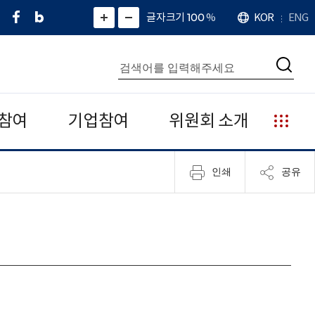
페
네
X
확
글자크기 100
%
KOR
ENG
언
화
화
이
이
(
대
어
면
면
스
버
트
수
확
축
북
블
위
대
통
소
치
검
로
터
합
색
그
)
검
색
참여
기업참여
위원회 소개
누
리
집
인쇄
공유
안
내