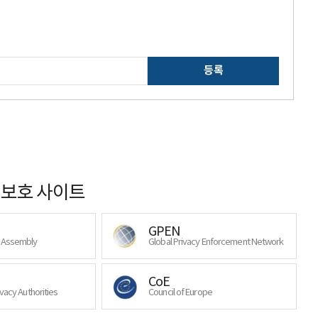
등록
보호 사이트
GPEN
y Assembly
Global Privacy Enforcement Network
CoE
ivacy Authorities
Council of Europe