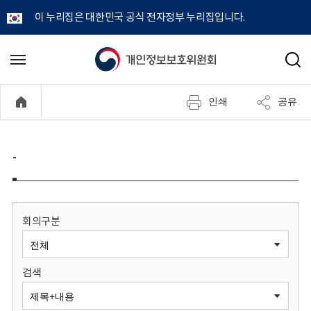
이 누리집은 대한민국 공식 전자정부 누리집입니다.
개
메
검
뉴
색
인
열
인쇄
공유
기
정
보
-
보
호
회의구분
위
검색
원