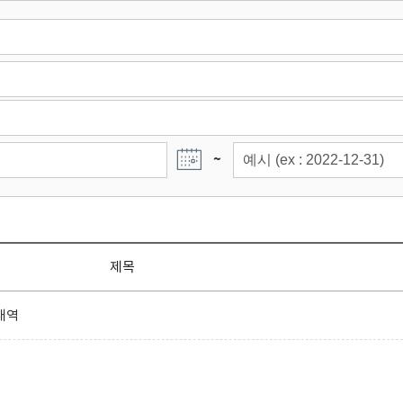
~
제목
내역