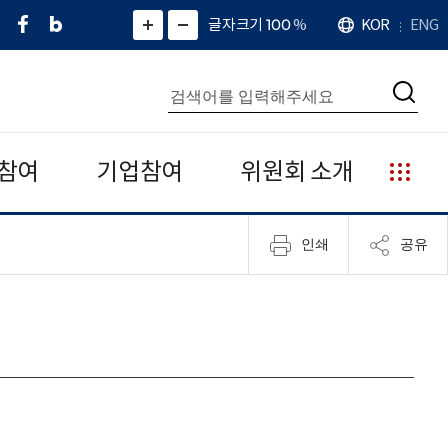
페
네
X
확
글자크기 100
%
KOR
ENG
언
화
화
이
이
(
대
어
면
면
스
버
트
수
확
축
북
블
위
대
통
소
치
검
로
터
합
색
그
)
검
색
참여
기업참여
위원회 소개
누
리
집
인쇄
공유
안
내