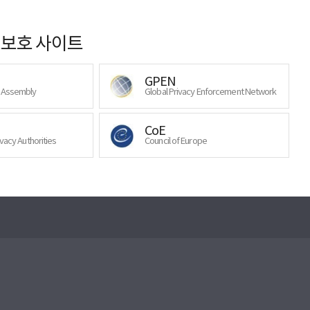
보호 사이트
GPEN
y Assembly
Global Privacy Enforcement Network
CoE
ivacy Authorities
Council of Europe