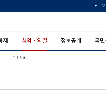
유
인
튜
스
브
타
그
램
과제
심의 · 의결
정보공개
국민
"접기,펼치기"
구 위원회