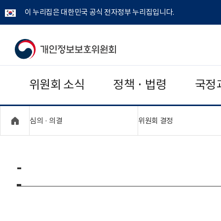
이 누리집은 대한민국 공식 전자정부 누리집입니다.
개
인
위원회 소식
정책 · 법령
국정
정
보
"접기,펼치기"
"접기,펼치기"
심의 · 의결
위원회 결정
보
호
-
위
원