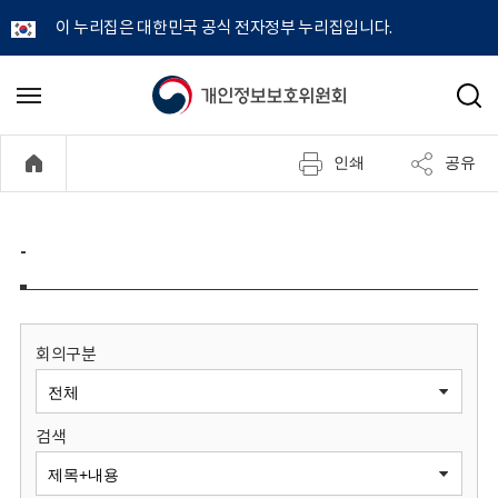
이 누리집은 대한민국 공식 전자정부 누리집입니다.
개
메
검
뉴
색
인
열
인쇄
공유
기
정
보
-
보
호
회의구분
위
검색
원