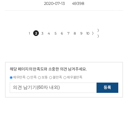
2020-07-13
49398
〉
1
2
3
4
5
6
7
8
9
10
〉
〉
해당 페이지의 만족도와 소중한 의견 남겨주세요.
매우만족
만족
보통
불만족
매우불만족
등록